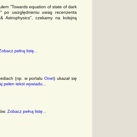
ułem "Towards equation of state of dark
gy" po uwzględnieniu uwag recenzenta
& Astrophysics", czekamy na kolejną
Zobacz pełną listę...
mediach (np. w portalu
Onet
) ukazał się
j pełen tekst wywiadu...
tów.
Zobacz pełną listę...