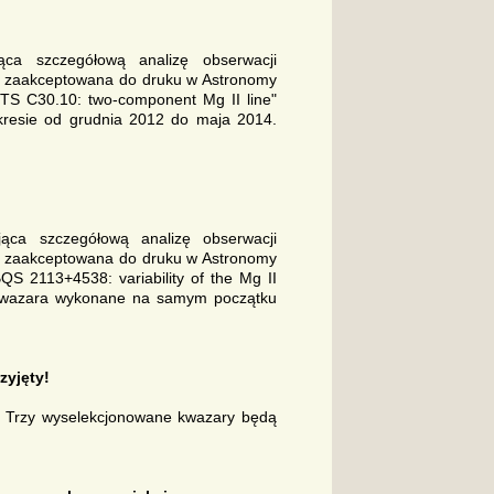
ąca szczegółową analizę obserwacji
e zaakceptowana do druku w Astronomy
 CTS C30.10: two-component Mg II line"
kresie od grudnia 2012 do maja 2014.
jąca szczegółową analizę obserwacji
e zaakceptowana do druku w Astronomy
QS 2113+4538: variability of the Mg II
o kwazara wykonane na samym początku
zyjęty!
. Trzy wyselekcjonowane kwazary będą