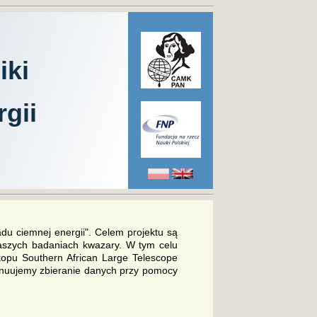
iki
gii
adu ciemnej energii". Celem projektu są
aszych badaniach kwazary. W tym celu
opu Southern African Large Telescope
tunuujemy zbieranie danych przy pomocy