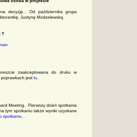
nowa osoba w projekcie
na decyzję... Od października grupa
oktorantkę, Justynę Modzelewską.
 ?
man.
 wreszcie zaakceptowana do druku w
h poprawkach jest
tu.
ard Meeting.. Pierwszy dzień spotkania
 tym spotkaniu także wyniki uzyskane
o spotkaniu...