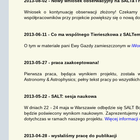
2013-08-02 - Nowy wniosek obserwacyjny na SALTa i 
Wniosek o kontynuację obserwacji złożony! Czekamy 
współpracowników przy projekcie powiększy się o nową d
2013-06-11 - Co ma wspólnego Tierieszkowa z SALTem
O tym w materiale pani Ewy Gazdy zamieszczonym w
iWo
2013-05-27 - praca zaakceptowana!
Pierwsza praca, będąca wynikiem projektu, została
Astronomy & Astrophysics; pełny tekst pracy po wszystkic
2013-05-22 - SALT: sesja naukowa
W dniach 22 - 24 maja w Warszawie odbędzie się SALT Bo
będzie poświecony wynikom naukowym. Zaprezentujemy na
dotychczas w ramach naszego projektu.
Więcej informacji 
2013-04-28 - wysłaliśmy pracę do publikacji